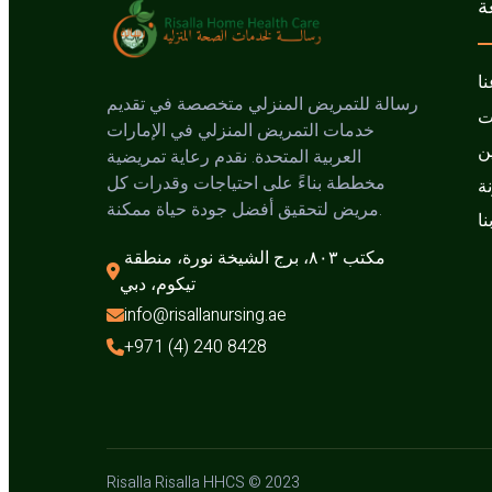
ة
نا
رسالة للتمريض المنزلي متخصصة في تقديم
ت
خدمات التمريض المنزلي في الإمارات
ين
العربية المتحدة. نقدم رعاية تمريضية
مخططة بناءً على احتياجات وقدرات كل
نة
مريض لتحقيق أفضل جودة حياة ممكنة.
نا
مكتب ٨٠٣، برج الشيخة نورة، منطقة 
تيكوم، دبي
info@risallanursing.ae
+971 (4) 240 8428
Risalla Risalla HHCS © 2023