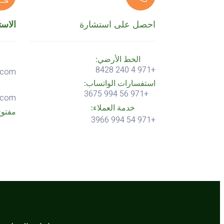
احصل على استشارة
الاس
الخط الأرضي:
+971 4 240 8428
g.com
استفسارات الواتساب:
+971 56 994 3675
g.com
خدمة العملاء:
مفتو
+971 54 994 3966