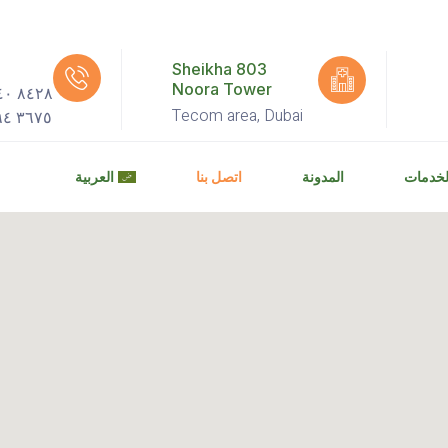
803 Sheikha
Noora Tower
٨٤٢٨ ٢٤٠‏ (٤) ٩٧١+‏
Tecom area, Dubai
٣٦٧٥ ٩٩٤ ٥٦ ٩٧١+
لخدمات
المدونة
اتصل بنا
العربية